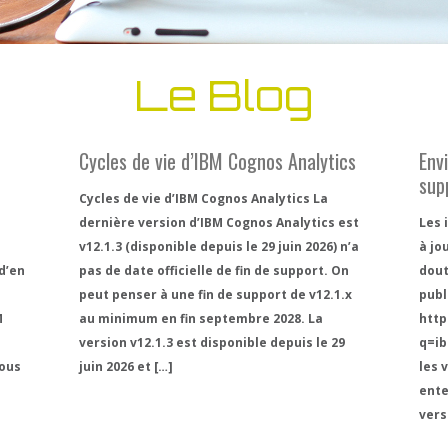
Le Blog
Cycles de vie d’IBM Cognos Analytics
Env
sup
Cycles de vie d’IBM Cognos Analytics La
dernière version d’IBM Cognos Analytics est
Les 
v12.1.3 (disponible depuis le 29 juin 2026) n’a
à jo
d’en
pas de date officielle de fin de support. On
dout
peut penser à une fin de support de v12.1.x
publ
M
au minimum en fin septembre 2028. La
http
version v12.1.3 est disponible depuis le 29
q=i
sous
juin 2026 et […]
les 
ente
vers