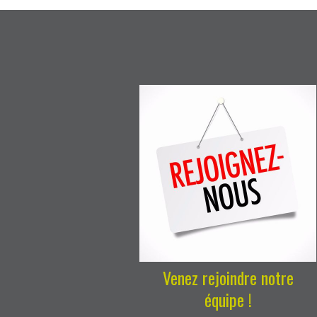
Venez rejoindre notre
équipe !