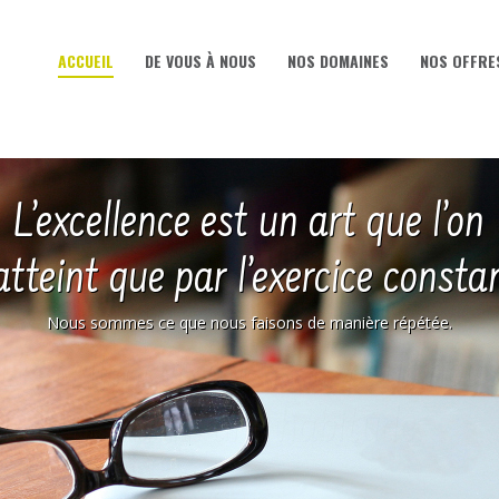
ACCUEIL
DE VOUS À NOUS
NOS DOMAINES
NOS OFFRE
ACCUEIL
DE VOUS À NOUS
NOS DOMAINES
NOS OFFRE
L’excellence est un art que l’on
atteint que par l’exercice consta
Nous sommes ce que nous faisons de manière répétée.
L’excellence
est
pour nou
n'
donc pas
une habitude.
une action mais