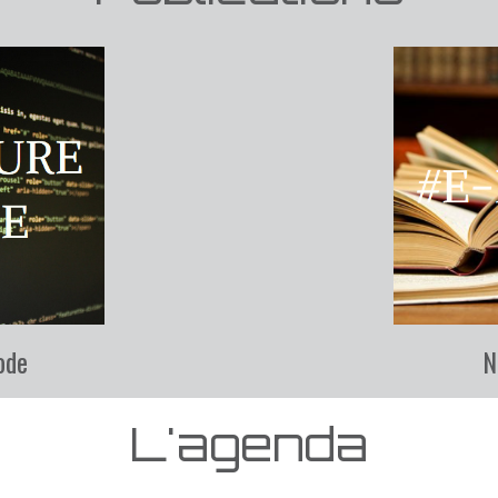
ode
N
L'agenda