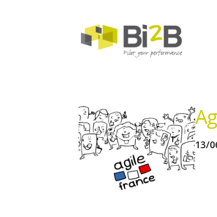
Ag
13/0